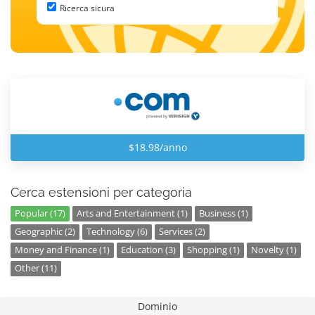
Ricerca sicura
$18.98/anno
Cerca estensioni per categoria
Popular (17)
Arts and Entertainment (1)
Business (1)
Geographic (2)
Technology (6)
Services (2)
Money and Finance (1)
Education (3)
Shopping (1)
Novelty (1)
Other (11)
Dominio