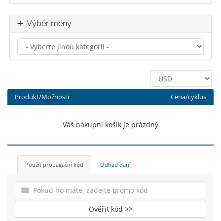
Výběr měny
Produkt/Možnosti
Cena/cyklus
Váš nákupní košík je prázdný
Použít propagační kód
Odhad daní
Ověřit kód >>