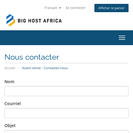
Français
Se connecter
Afficher le panier
Bascu
Nous contacter
Accueil
Avant-vente - Contactez-nous
Nom
Courriel
Objet