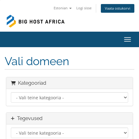
Estonian
Logi sisse
Vaata ostukorvi
Lülit
Vali domeen
Kategooriad
Tegevused